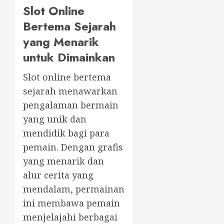
Slot Online
Bertema Sejarah
yang Menarik
untuk Dimainkan
Slot online bertema
sejarah menawarkan
pengalaman bermain
yang unik dan
mendidik bagi para
pemain. Dengan grafis
yang menarik dan
alur cerita yang
mendalam, permainan
ini membawa pemain
menjelajahi berbagai