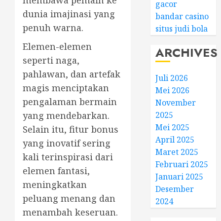
gacor
dunia imajinasi yang
bandar casino
penuh warna.
situs judi bola
Elemen-elemen
ARCHIVES
seperti naga,
pahlawan, dan artefak
Juli 2026
magis menciptakan
Mei 2026
pengalaman bermain
November
yang mendebarkan.
2025
Mei 2025
Selain itu, fitur bonus
April 2025
yang inovatif sering
Maret 2025
kali terinspirasi dari
Februari 2025
elemen fantasi,
Januari 2025
meningkatkan
Desember
peluang menang dan
2024
menambah keseruan.