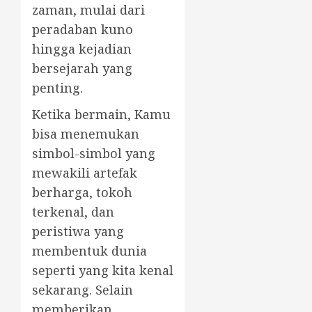
zaman, mulai dari
peradaban kuno
hingga kejadian
bersejarah yang
penting.
Ketika bermain, Kamu
bisa menemukan
simbol-simbol yang
mewakili artefak
berharga, tokoh
terkenal, dan
peristiwa yang
membentuk dunia
seperti yang kita kenal
sekarang. Selain
memberikan