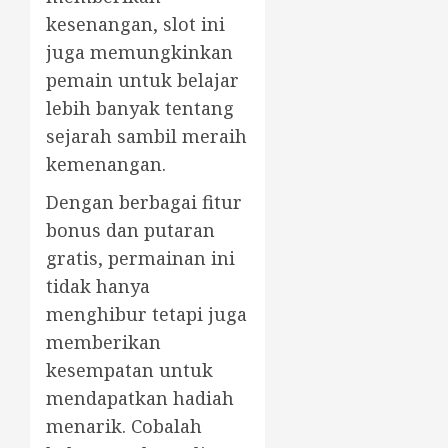
kesenangan, slot ini
juga memungkinkan
pemain untuk belajar
lebih banyak tentang
sejarah sambil meraih
kemenangan.
Dengan berbagai fitur
bonus dan putaran
gratis, permainan ini
tidak hanya
menghibur tetapi juga
memberikan
kesempatan untuk
mendapatkan hadiah
menarik. Cobalah