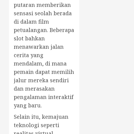
putaran memberikan
sensasi seolah berada
di dalam film
petualangan. Beberapa
slot bahkan
menawarkan jalan
cerita yang
mendalam, di mana
pemain dapat memilih
jalur mereka sendiri
dan merasakan
pengalaman interaktif
yang baru.
Selain itu, kemajuan
teknologi seperti
realitas virtual