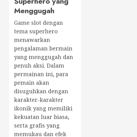
Superhero yang
Menggugah
Game slot dengan
tema superhero
menawarkan
pengalaman bermain
yang menggugah dan
penuh aksi. Dalam
permainan ini, para
pemain akan
disuguhkan dengan
karakter-karakter
ikonik yang memiliki
kekuatan luar biasa,
serta grafis yang
memukau dan efek