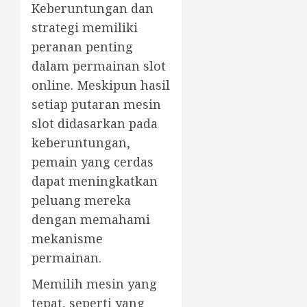
Keberuntungan dan
strategi memiliki
peranan penting
dalam permainan slot
online. Meskipun hasil
setiap putaran mesin
slot didasarkan pada
keberuntungan,
pemain yang cerdas
dapat meningkatkan
peluang mereka
dengan memahami
mekanisme
permainan.
Memilih mesin yang
tepat, seperti yang