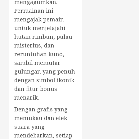
mengagumkan.
Permainan ini
mengajak pemain
untuk menjelajahi
hutan rimbun, pulau
misterius, dan
reruntuhan kuno,
sambil memutar
gulungan yang penuh
dengan simbol ikonik
dan fitur bonus
menarik.
Dengan grafis yang
memukau dan efek
suara yang
mendebarkan, setiap