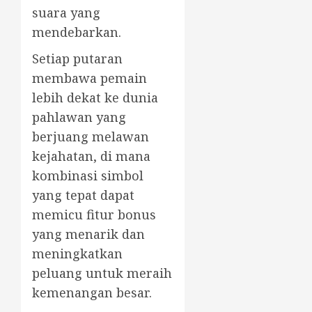
suara yang
mendebarkan.
Setiap putaran
membawa pemain
lebih dekat ke dunia
pahlawan yang
berjuang melawan
kejahatan, di mana
kombinasi simbol
yang tepat dapat
memicu fitur bonus
yang menarik dan
meningkatkan
peluang untuk meraih
kemenangan besar.